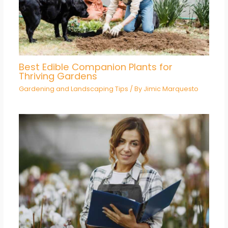
Best Edible Companion Plants for
Thriving Gardens
Gardening and Landscaping Tips
/ By
Jimic Marquesto